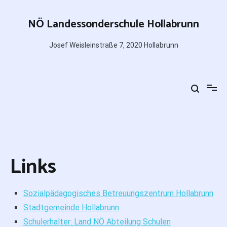
Zum
Inhalt
NÖ Landessonderschule Hollabrunn
springen
Josef Weisleinstraße 7, 2020 Hollabrunn
Links
Sozialpädagogisches Betreuungszentrum Hollabrunn
Stadtgemeinde Hollabrunn
Schulerhalter: Land NÖ Abteilung Schulen