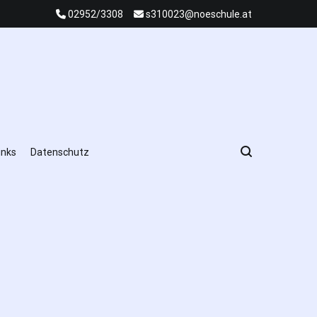
02952/3308
s310023@noeschule.at
inks
Datenschutz